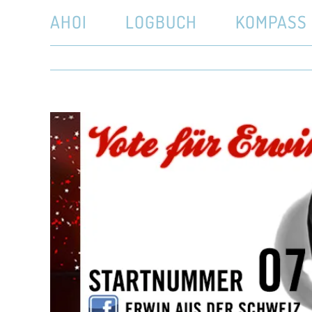
Zum
AHOI
LOGBUCH
KOMPASS
Inhalt
springen
Zeige
grösseres
Bild