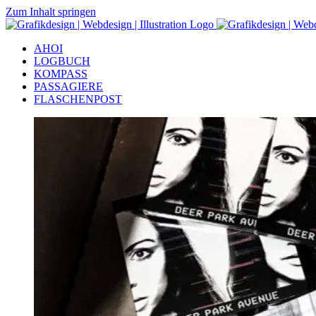
Zum Inhalt springen
AHOI
LOGBUCH
KOMPASS
PASSAGIERE
FLASCHENPOST